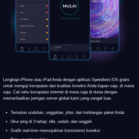
Lengkapi iPhone atau iPad Anda dengan aplikasi Speedtest iOS gratis
untuk menguji kecepatan dan kualitas koneksi Anda kapan saja, di mana
saja. Cari tahu kecepatan internet di mana saja di dunia dengan
memanfaatkan jaringan server global kami yang sangat luas.
Temukan unduhan, unggahan, jitter, dan kehilangan paket Anda
Ukur ping di 3 tahap: idle, unduh, dan unggah
Grafik real-time menunjukkan konsistensi koneksi