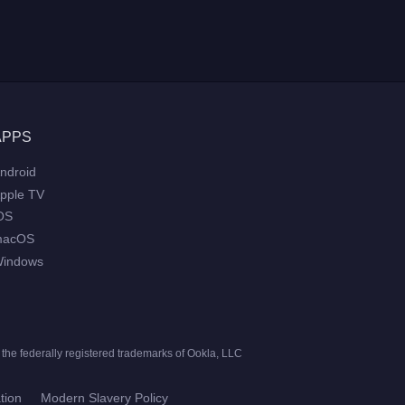
APPS
ndroid
pple TV
OS
macOS
indows
he federally registered trademarks of Ookla, LLC
tion
Modern Slavery Policy