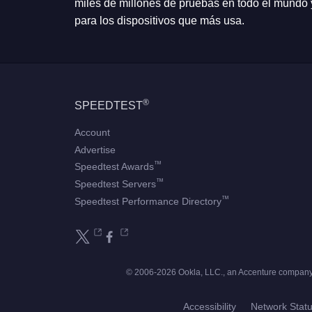
miles de millones de pruebas en todo el mundo
para los dispositivos que más usa.
®
SPEEDTEST
Account
Advertise
™
Speedtest Awards
™
Speedtest Servers
™
Speedtest Performance Directory
© 2006-2026 Ookla, LLC., an Accenture company.
Accessibility
Network Stat