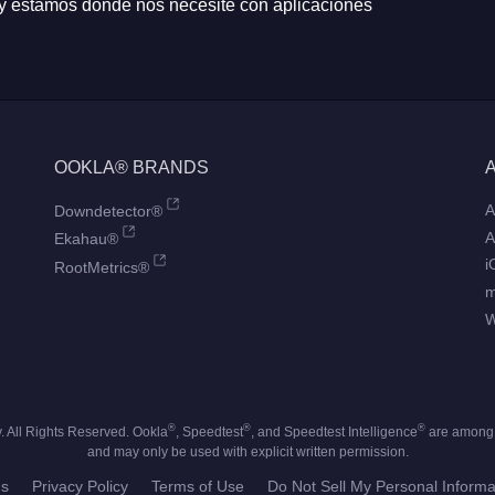
 y estamos donde nos necesite con aplicaciones
OOKLA® BRANDS
A
Downdetector®
A
Ekahau®
i
RootMetrics®
W
®
®
®
 All Rights Reserved. Ookla
, Speedtest
, and Speedtest Intelligence
are among t
and may only be used with explicit written permission.
us
Privacy Policy
Terms of Use
Do Not Sell My Personal Informa