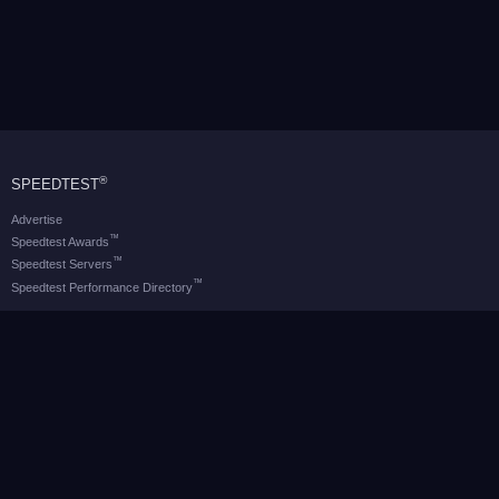
®
SPEEDTEST
Advertise
™
Speedtest Awards
™
Speedtest Servers
™
Speedtest Performance Directory
OOKLA® BRANDS
Downdetector®
Ekahau®
RootMetrics®