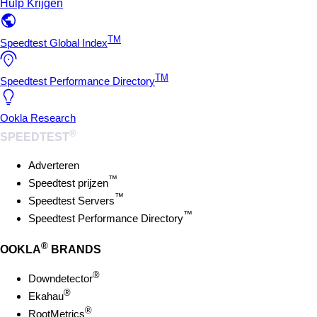
Hulp Krijgen
TM
Speedtest Global Index
TM
Speedtest Performance Directory
Ookla Research
®
SPEEDTEST
Adverteren
™
Speedtest prijzen
™
Speedtest Servers
™
Speedtest Performance Directory
®
OOKLA
BRANDS
®
Downdetector
®
Ekahau
®
RootMetrics