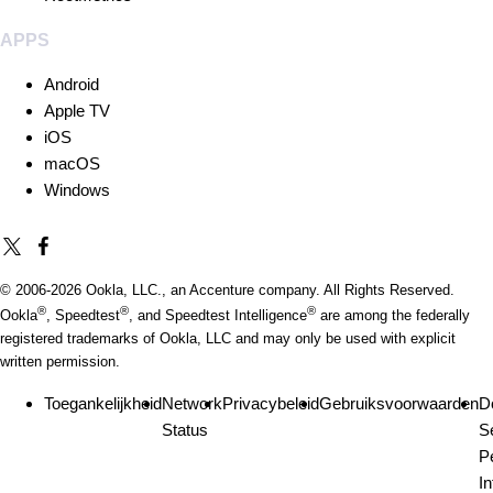
APPS
Android
Apple TV
iOS
macOS
Windows
© 2006-
2026
Ookla, LLC., an Accenture company. All Rights Reserved.
®
®
®
Ookla
, Speedtest
, and Speedtest Intelligence
are among the federally
registered trademarks of Ookla, LLC and may only be used with explicit
written permission.
Toegankelijkheid
Network
Privacybeleid
Gebruiksvoorwaarden
D
Status
S
P
I