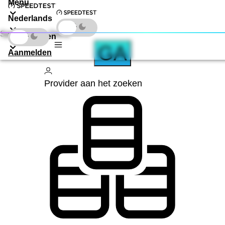
Menu
Nederlands
Speedtest by Ookla
Downloaden
GA
Aanmelden
Provider aan het zoeken