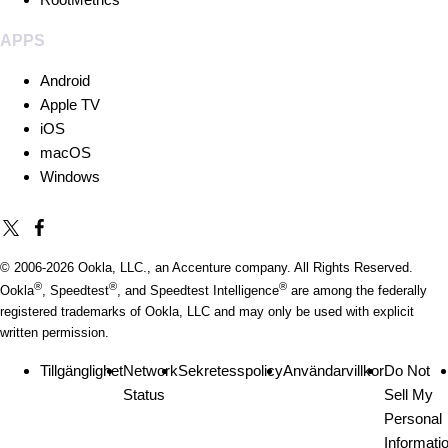
APPS
Android
Apple TV
iOS
macOS
Windows
© 2006-
2026
Ookla, LLC., an Accenture company. All Rights Reserved.
®
®
®
Ookla
, Speedtest
, and Speedtest Intelligence
are among the federally
registered trademarks of Ookla, LLC and may only be used with explicit
written permission.
Tillgänglighet
Network
Sekretesspolicy
Användarvillkor
Do Not
Status
Sell My
Personal
Informati