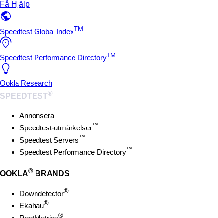
Få Hjälp
TM
Speedtest Global Index
TM
Speedtest Performance Directory
Ookla Research
®
SPEEDTEST
Annonsera
™
Speedtest-utmärkelser
™
Speedtest Servers
™
Speedtest Performance Directory
®
OOKLA
BRANDS
®
Downdetector
®
Ekahau
®
RootMetrics